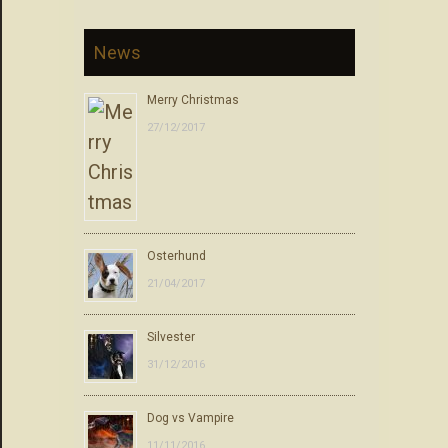
News
Merry Christmas
27/12/2017
Osterhund
21/04/2017
Silvester
31/12/2016
Dog vs Vampire
11/11/2016