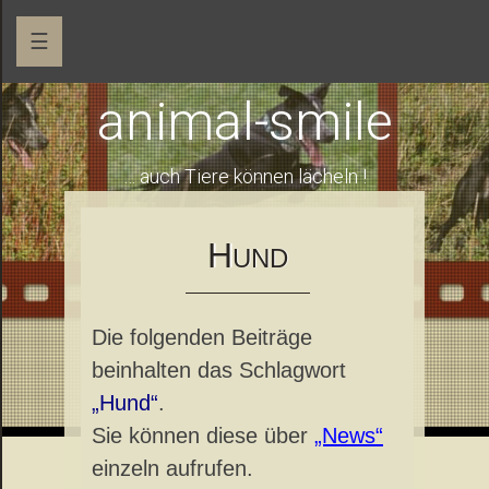
☰
animal-smile
… auch Tiere können lächeln !
H
UND
Die folgenden Beiträge
beinhalten das Schlagwort
„Hund“
.
Sie können diese über
„News“
einzeln aufrufen.