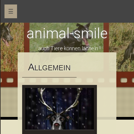
☰
animal-smile
… auch Tiere können lächeln !
A
LLGEMEIN